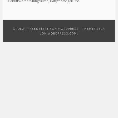
Geburtsvorbereitungskurse, Babymassagekurse.
STOLZ PRÄSENTIERT VON WORDPRESS
|
THEME: SELA
VON
WORDPRESS.COM
.