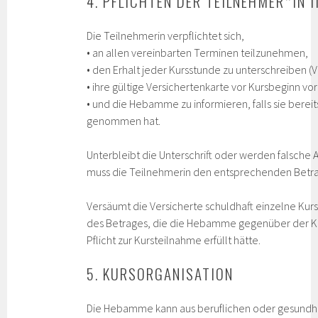
4. PFLICHTEN DER TEILNEHMER*IN
Die Teilnehmerin verpflichtet sich,
• an allen vereinbarten Terminen teilzunehmen,
• den Erhalt jeder Kursstunde zu unterschreiben (
• ihre gültige Versichertenkarte vor Kursbeginn vo
• und die Hebamme zu informieren, falls sie bere
genommen hat.
Unterbleibt die Unterschrift oder werden falsch
muss die Teilnehmerin den entsprechenden Betrag
Versäumt die Versicherte schuldhaft einzelne Kur
des Betrages, die die Hebamme gegenüber der Kra
Pflicht zur Kursteilnahme erfüllt hätte.
5. KURSORGANISATION
Die Hebamme kann aus beruflichen oder gesundhei