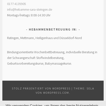
0177 4135905
info@hebamme-sara-steingen.de
Montags-freitags: 8:00-14:30 Uhr
HEBAMMENBETREUUNG IN:
Ratingen, Mettmann, Heiligenhaus und Düsseldorf-Nord
Bindungsorientierte Wochenbettbetreuung, individuelle Beratung in
der Schwangerschaft Stoffwindelberatung,
Geburtsvorbereitungskurse, Babymassagekurse.
STOLZ PRÄSENTIERT VON WORDPRESS
|
THEME: SELA
VON
WORDPRESS.COM
.
Wir verwenden Cookies, um Ihnen das beste Nutzererlebnis